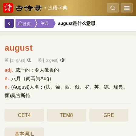
汉语字典
august是什么意思
单词
首页
august
英 [ɔ:ˈgʌst]
美 [ˈɔːɡəst]
adj.
威严的；令人敬畏的
n.
八月（简写为Aug）
n.
(August)人名；(法、葡、西、俄、罗、英、德、瑞典、
挪)奥古斯特
CET4
TEM8
GRE
基本词汇