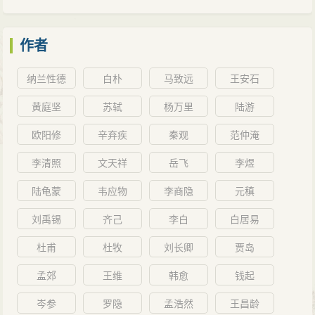
作者
纳兰性德
白朴
马致远
王安石
黄庭坚
苏轼
杨万里
陆游
欧阳修
辛弃疾
秦观
范仲淹
李清照
文天祥
岳飞
李煜
陆龟蒙
韦应物
李商隐
元稹
刘禹锡
齐己
李白
白居易
杜甫
杜牧
刘长卿
贾岛
孟郊
王维
韩愈
钱起
岑参
罗隐
孟浩然
王昌龄