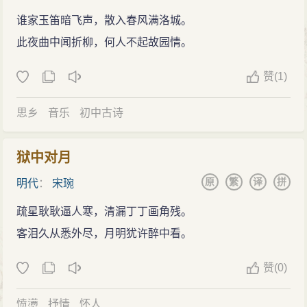
谁家玉笛暗飞声，散入春风满洛城。
此夜曲中闻折柳，何人不起故园情。
赞
(
1)
思乡
音乐
初中古诗
狱中对月
原
繁
译
拼
明代
：
宋琬
疏星耿耿逼人寒，清漏丁丁画角残。
客泪久从悉外尽，月明犹许醉中看。
赞
(
0)
愤懑
抒情
怀人