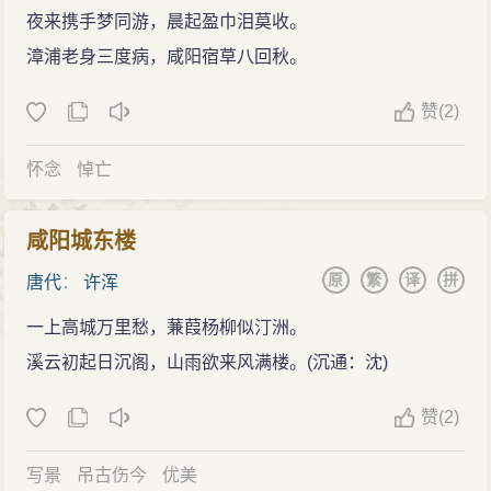
夜来携手梦同游，晨起盈巾泪莫收。
漳浦老身三度病，咸阳宿草八回秋。
赞
(
2)
怀念
悼亡
咸阳城东楼
原
繁
译
拼
唐代
：
许浑
一上高城万里愁，蒹葭杨柳似汀洲。
溪云初起日沉阁，山雨欲来风满楼。(沉通：沈)
赞
(
2)
写景
吊古伤今
优美