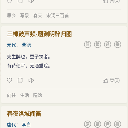
赞
(
0)
思乡
写景
春天
宋词三百首
三棒鼓声频·题渊明醉归图
原
繁
译
拼
元代
：
曹德
先生醉也，童子扶者。
有诗便写，无酒重赊。
赞
(
0)
向往
生活
隐逸
春夜洛城闻笛
原
繁
译
拼
唐代
：
李白