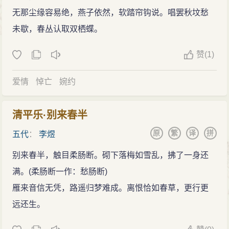
无那尘缘容易绝，燕子依然，软踏帘钩说。唱罢秋坟愁
未歇，春丛认取双栖蝶。
赞
(
1)
爱情
悼亡
婉约
清平乐·别来春半
原
繁
译
拼
五代
：
李煜
别来春半，触目柔肠断。砌下落梅如雪乱，拂了一身还
满。(柔肠断一作：愁肠断)
雁来音信无凭，路遥归梦难成。离恨恰如春草，更行更
远还生。