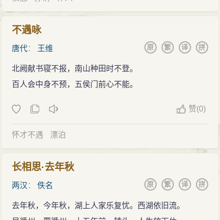
不遇咏
原
繁
译
拼
唐代
：
王维
北阙献书寝不报，南山种田时不登。
百人会中身不预，五侯门前心不能。
赞
(
0)
怀才不遇
漂泊
长相思·去年秋
原
繁
译
拼
两汉
：
佚名
去年秋，今年秋，湖上人家乐复忧。西湖依旧流。