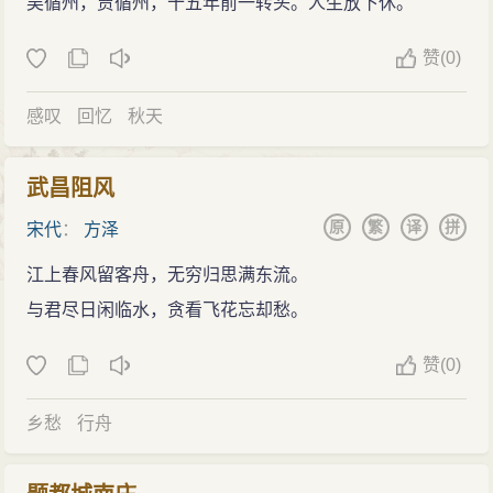
吴循州，贾循州，十五年前一转头。人生放下休。
赞
(
0)
感叹
回忆
秋天
武昌阻风
原
繁
译
拼
宋代
：
方泽
江上春风留客舟，无穷归思满东流。
与君尽日闲临水，贪看飞花忘却愁。
赞
(
0)
乡愁
行舟