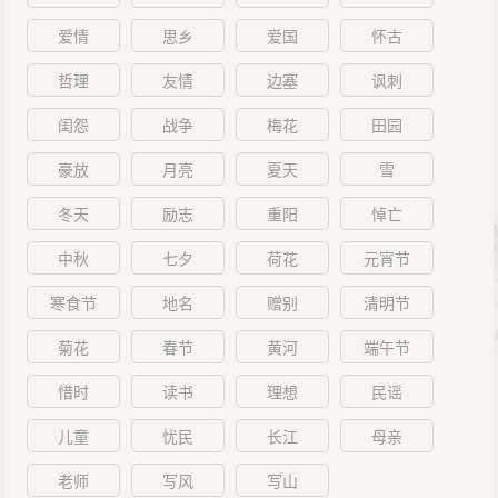
爱情
思乡
爱国
怀古
哲理
友情
边塞
讽刺
闺怨
战争
梅花
田园
豪放
月亮
夏天
雪
冬天
励志
重阳
悼亡
中秋
七夕
荷花
元宵节
寒食节
地名
赠别
清明节
菊花
春节
黄河
端午节
惜时
读书
理想
民谣
儿童
忧民
长江
母亲
老师
写风
写山