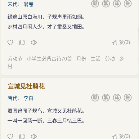
原
繁
译
拼
宋代
：
翁卷
绿遍山原白满川，子规声里雨如烟。
乡村四月闲人少，才了蚕桑又插田。
赞
(
3)
劳动节
小学生必背古诗70首
月份
生活
劳动
乡
村
宣城见杜鹃花
原
繁
译
拼
唐代
：
李白
蜀国曾闻子规鸟，宣城又见杜鹃花。
一叫一回肠一断，三春三月忆三巴。
赞
(
0)