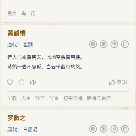
思乡
鸟
花
黄鹤楼
原
繁
译
拼
唐代
：
崔颢
昔人已乘黄鹤去，此地空余黄鹤楼。
黄鹤一去不复返，白云千载空悠悠。
赞
(
1)
早教
思乡
怀古
写景
初中古诗
唐诗三百首
梦微之
原
繁
译
拼
唐代
：
白居易