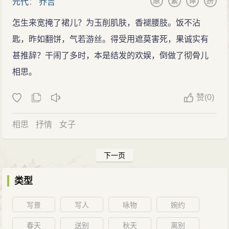
原
繁
译
拼
元代
：
乔吉
怎生来宽掩了裙儿？为玉削肌肤，香褪腰肢。饭不沾
匙，昨如翻饼，气若游丝。得受用遮莫害死，果诚实有
甚推辞？干闹了多时，本是结发的欢娱，倒做了彻骨儿
相思。
赞
(
0)
相思
抒情
女子
下一页
类型
写景
写人
咏物
婉约
春天
送别
秋天
离别