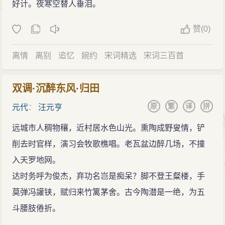
好计。夜寒空替人垂泪。
赞
(
0)
离情
离别
追忆
婉约
宋词精选
宋词三百首
双调·沉醉东风·归田
原
繁
译
拼
元代
：
汪元亨
远城市人稠物穰，近村居水色山光。熏陶成野叟情，铲
削去时官样，演习会牧歌樵唱。老瓦盆边醉几场，不撞
入天罗地网。
达时务呼为俊杰，弃功名岂是痴呆？脚不登王粲楼，手
莫弹冯讙铗，赋归来竹篱茅舍。古今陶潜是一绝，为五
斗腰肢倦折。