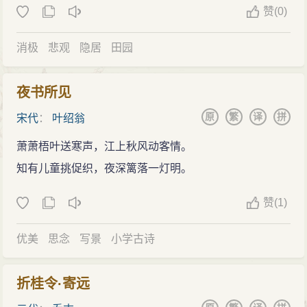
赞
(
0)
消极
悲观
隐居
田园
夜书所见
原
繁
译
拼
宋代
：
叶绍翁
萧萧梧叶送寒声，江上秋风动客情。
知有儿童挑促织，夜深篱落一灯明。
赞
(
1)
优美
思念
写景
小学古诗
折桂令·寄远