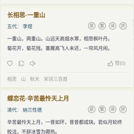
长相思·一重山
原
繁
译
拼
五代
：
李煜
一重山，两重山。山远天高烟水寒，相思枫叶丹。
菊花开，菊花残。塞雁高飞人未还，一帘风月闲。
赞
(
0)
相思
山
秋天
宋词三百首
蝶恋花·辛苦最怜天上月
原
繁
译
拼
清代
：
纳兰性德
辛苦最怜天上月，一昔如环，昔昔都成玦。若似月轮终
皎洁，不辞冰雪为卿热。