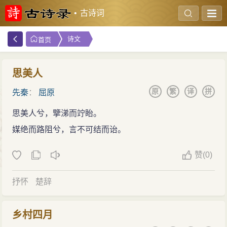
古诗词
诗文
首页
思美人
原
繁
译
拼
先秦
：
屈原
思美人兮，擥涕而竚眙。
媒绝而路阻兮，言不可结而诒。
赞
(
0)
抒怀
楚辞
乡村四月