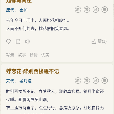
题都城南庄
原
繁
译
拼
唐代
：
崔护
去年今日此门中，人面桃花相映红。
人面不知何处去，桃花依旧笑春风。
赞
(
1)
写景
故事
抒情
优美
蝶恋花·醉别西楼醒不记
原
繁
译
拼
宋代
：
晏几道
醉别西楼醒不记。春梦秋云，聚散真容易。斜月半窗还
少睡。画屏闲展吴山翠。
衣上酒痕诗里字。点点行行，总是凄凉意。红烛自怜无