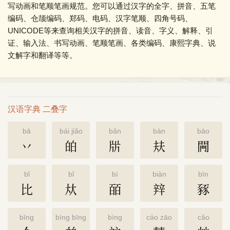
写动画和笔顺笔画规范。您可以通过汉字的全字、拼音、五笔
编码、仓颉编码、郑码、电码、汉字笔顺、四角号码、
UNICODE等来查询相关汉字的拼音、读音、字义、解释、引
证、输入法、书写动画、笔顺笔画、各类编码、康熙字典、说
文解字和翻译等等。
汉语字典 二叠字
bā
bái jiǎo
bǎn
bàn
bāo
丷
㿟
㸞
㚘
闁
bǐ
bǐ
bì
biàn
bīn
比
夶
皕
辡
豩
bīng
bìng bīng
bìng
cáo zāo
cǎo