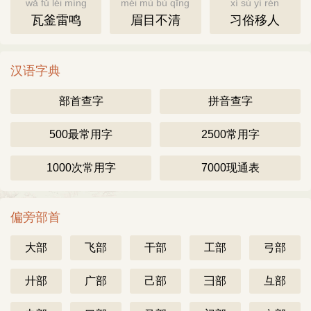
wǎ fǔ léi míng
méi mù bù qīng
xí sú yí rén
瓦釜雷鸣
眉目不清
习俗移人
汉语字典
部首查字
拼音查字
500最常用字
2500常用字
1000次常用字
7000现通表
偏旁部首
大部
飞部
干部
工部
弓部
廾部
广部
己部
彐部
彑部