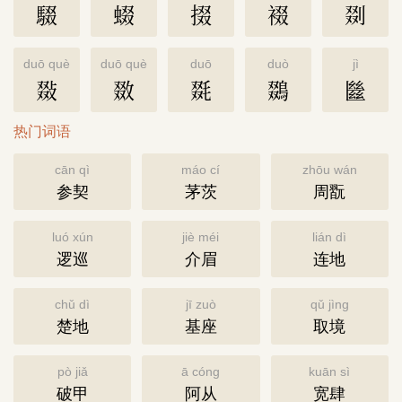
䮕
蝃
掇
裰
剟
duō què
duō què
duō
duò
jì
敠
敪
毲
鵽
㡭
热门词语
cān qì
máo cí
zhōu wán
参契
茅茨
周翫
luó xún
jiè méi
lián dì
逻巡
介眉
连地
chǔ dì
jī zuò
qǔ jìng
楚地
基座
取境
pò jiǎ
ā cóng
kuān sì
破甲
阿从
宽肆