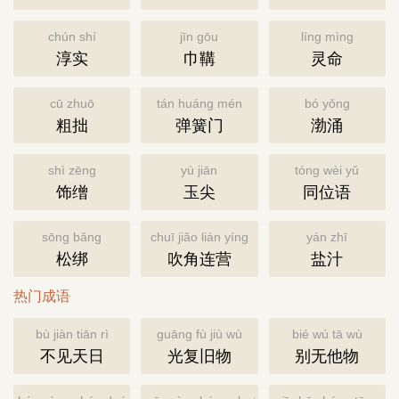
chún shí
jīn gōu
líng mìng
淳实
巾鞲
灵命
cū zhuō
tán huáng mén
bó yǒng
粗拙
弹簧门
渤涌
shì zēng
yù jiān
tóng wèi yǔ
饰缯
玉尖
同位语
sōng bǎng
chuī jiǎo lián yíng
yán zhī
松绑
吹角连营
盐汁
热门成语
bù jiàn tiān rì
guāng fù jiù wù
bié wú tā wù
不见天日
光复旧物
别无他物