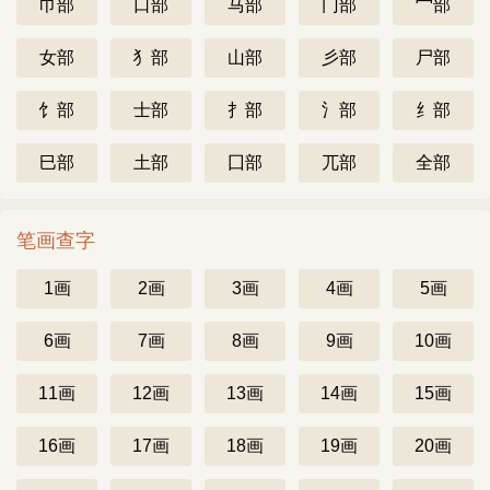
巾部
口部
马部
门部
宀部
女部
犭部
山部
彡部
尸部
饣部
士部
扌部
氵部
纟部
巳部
土部
囗部
兀部
全部
笔画查字
1画
2画
3画
4画
5画
6画
7画
8画
9画
10画
11画
12画
13画
14画
15画
16画
17画
18画
19画
20画